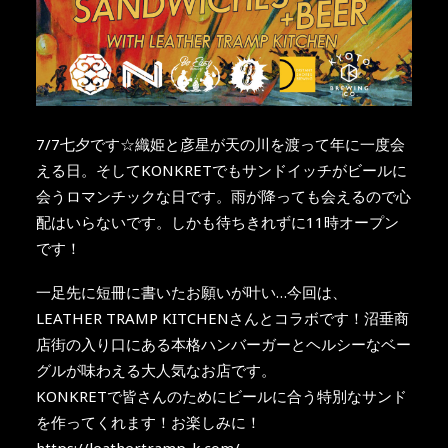
7/7七夕です☆織姫と彦星が天の川を渡って年に一度会
える日。そしてKONKRETでもサンドイッチがビールに
会うロマンチックな日です。雨が降っても会えるので心
配はいらないです。しかも待ちきれずに11時オープン
です！
一足先に短冊に書いたお願いが叶い…今回は、
LEATHER TRAMP KITCHENさんとコラボです！沼垂商
店街の入り口にある本格ハンバーガーとヘルシーなベー
グルが味わえる大人気なお店です。
KONKRETで皆さんのためにビールに合う特別なサンド
を作ってくれます！お楽しみに！
https://leathertramp-k.com/