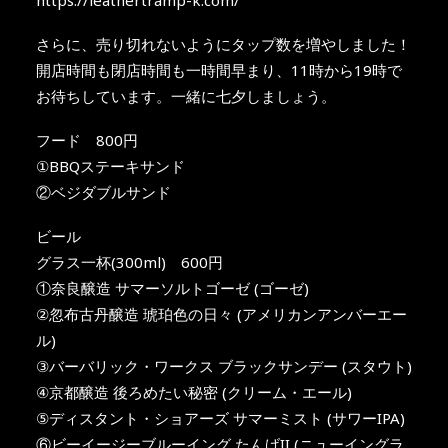
さらに、売り切れないようにタップ数を増やしました！
開店時間も閉店時間も一時間早まり、11時から19時で
お待ちしています。一緒に七夕しましょう。
フード 800円
①BBQステーキサンド
②ベジダブルサンド
ビール
グラス一杯(300ml) 600円
①奈良醸造 サマーソルトゴーゼ (ゴーゼ)
②忽布古丹醸造 琥珀色の日々 (アメリカンアンバーエー
ル)
③バーバリック・ワークス ブラックサンデー (スタウト)
④京都醸造 後ろめたい秘密 (クリーム・エール)
⑤ディスタント・ショアーズ サマーミスト (サワーIPA)
⑥ビーイージーブルーイング たんげII (ニューイングラ